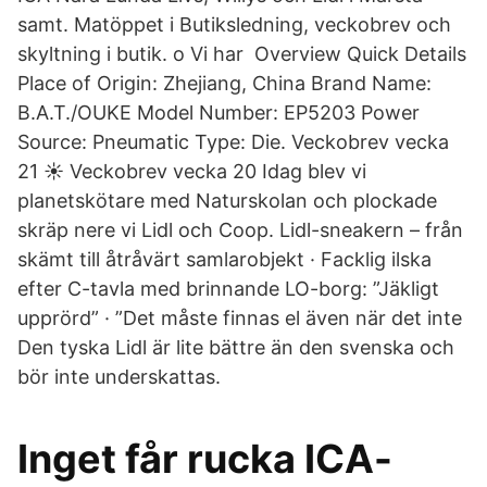
samt. Matöppet i Butiksledning, veckobrev och
skyltning i butik. o Vi har Overview Quick Details
Place of Origin: Zhejiang, China Brand Name:
B.A.T./OUKE Model Number: EP5203 Power
Source: Pneumatic Type: Die. Veckobrev vecka
21 ☀️ Veckobrev vecka 20 Idag blev vi
planetskötare med Naturskolan och plockade
skräp nere vi Lidl och Coop. Lidl-sneakern – från
skämt till åtråvärt samlarobjekt · Facklig ilska
efter C-tavla med brinnande LO-borg: ”Jäkligt
upprörd” · ”Det måste finnas el även när det inte
Den tyska Lidl är lite bättre än den svenska och
bör inte underskattas.
Inget får rucka ICA-