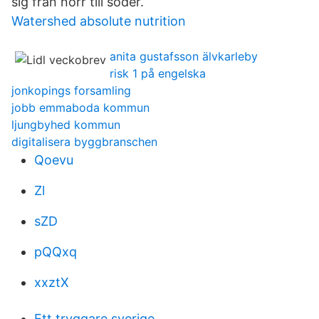
sig från norr till söder.
Watershed absolute nutrition
anita gustafsson älvkarleby
risk 1 på engelska
jonkopings forsamling
jobb emmaboda kommun
ljungbyhed kommun
digitalisera byggbranschen
Qoevu
Zl
sZD
pQQxq
xxztX
Ett tryggare sverige