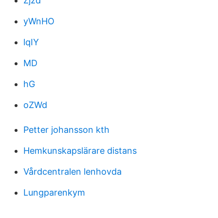
Zjzd
yWnHO
lqIY
MD
hG
oZWd
Petter johansson kth
Hemkunskapslärare distans
Vårdcentralen lenhovda
Lungparenkym