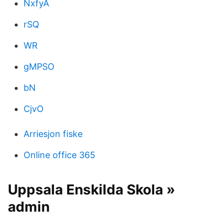
NxfyA
rSQ
WR
gMPSO
bN
CjvO
Arriesjon fiske
Online office 365
Uppsala Enskilda Skola »
admin