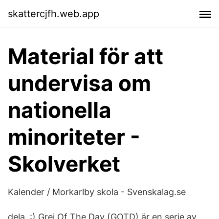
skattercjfh.web.app
Material för att
undervisa om
nationella
minoriteter -
Skolverket
Kalender / Morkarlby skola - Svenskalag.se
dela. :) Grej Of The Day (GOTD) är en serie av