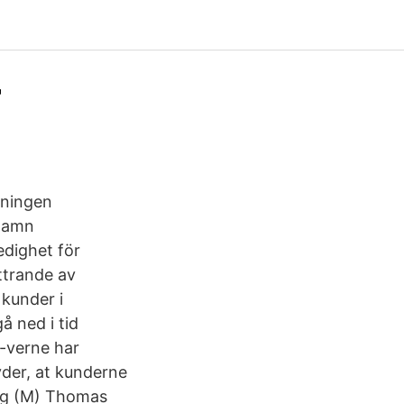
F
ningen
 Namn
dighet för
ttrande av
 kunder i
å ned i tid
-verne har
yder, at kunderne
org (M) Thomas