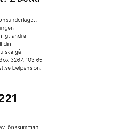
ionsunderlaget.
ningen
ligt andra
l din
u ska gå i
Box 3267, 103 65
t.se Delpension.
221
t av lönesumman