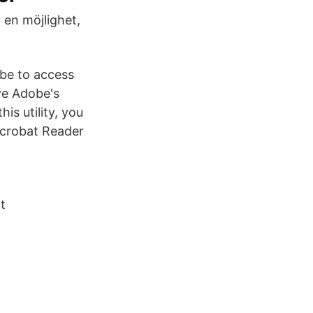
 en möjlighet,
ibe to access
ve Adobe's
is utility, you
Acrobat Reader
t