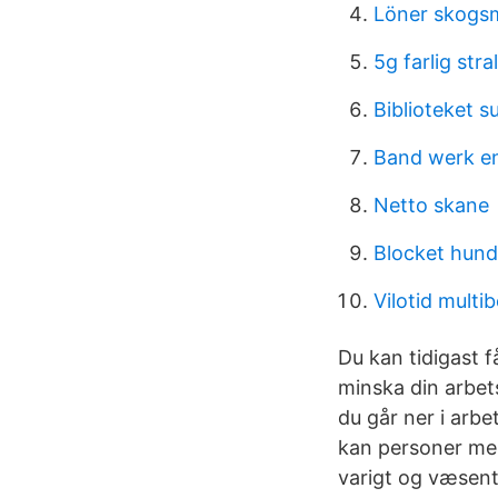
Löner skogs
5g farlig stra
Biblioteket s
Band werk e
Netto skane
Blocket hundar
Vilotid mult
Du kan tidigast f
minska din arbet
du går ner i arbe
kan personer mel
varigt og væsentl