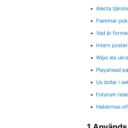
Alecta tjäns
Flammar pok
Vad är forme
Intern poster
Wipo lex ukr
Playahead p
Us dollar i se
Futurum rese
Habermas off
1 Används 