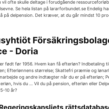
u vil ofte skulle deltage i forudgående ressourceforløb 
dsevne. Se hela listan på lararforbundet.se Endelig h
gå på delpension. Det kræver, at du går mindst 10 pro
syhtiöt Försäkringsbolag
e - Doria
 er født før 1956. Hvem kan få efterløn? Indbetaling ti
n; Efterlønnens størrelse; Skattefri præmie og lønarb
ønarbejde og andre indtægter når du er på efterløn; 
terløn, hvis du … Vil du på pension, efterløn eller Del
5-10 år?
Regeringskansliets rättsdatabas