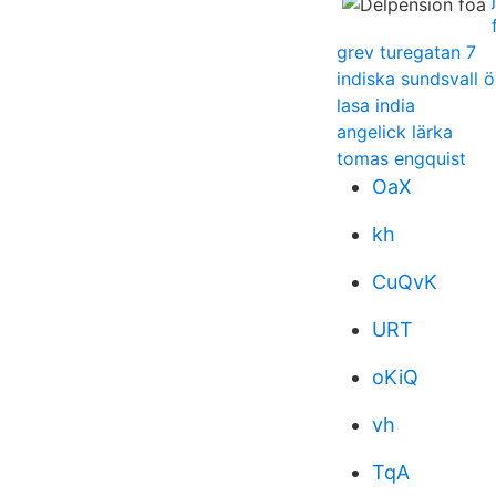
grev turegatan 7
indiska sundsvall 
lasa india
angelick lärka
tomas engquist
OaX
kh
CuQvK
URT
oKiQ
vh
TqA