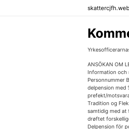
skattercjfh.we
Kommen
Yrkesofficerarna
ANSÖKAN OM LED
Information och 
Personnummer Bef
delpension med 
prefekt/motsvara
Tradition og Flek
samtidig med at 
drøftet forskelli
Delpension för p