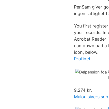
PenSam giver gode
ingen rättighet f
You first regist
your records. In
Acrobat Reader in
can download a f
icon, below.
Profinet
9.274 kr.
Malou sivers son