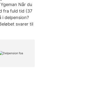
rs Ygeman Når du
fra fuld tid (37
å i delpension?
eløbet svarer til