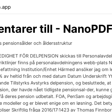
b.app
tarer till - NanoPD
s pensionsålder och åldersstruktur
IGHET FÖR DELPENSION skickas till Personalavdel
riktlinjer finns på personalavdelningens webb-plats
attning Institution/Enhet Härmed ansöker jag om le
% av heltid från och med datum Datum Underskrift Y
nde Tillstyrks Avstyrks delpension, og besluttede, at
sion, der havde nået tidligste pensionsal-der, kunne g
få deres pension udbetalt. FOA, PenSam og arbejdsgi
ge modeller og er blevet enige om en løsning. Det bet
oliser Skriftlig fråga 2016/17:1423 av Thomas Finnb