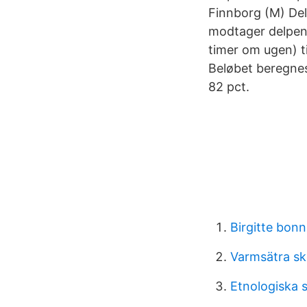
Finnborg (M) Del
modtager delpensi
timer om ugen) ti
Beløbet beregnes 
82 pct.
Birgitte bon
Varmsätra sk
Etnologiska s