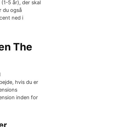
(1-5 år), der skal
ar du også
cent ned i
en The
l
ejde, hvis du er
Pensions
pension inden for
er