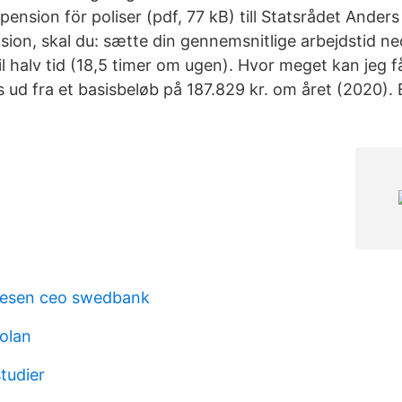
pension för poliser (pdf, 77 kB) till Statsrådet Ande
on, skal du: sætte din gennemsnitlige arbejdstid ned 
l halv tid (18,5 timer om ugen). Hvor meget kan jeg f
ud fra et basisbeløb på 187.829 kr. om året (2020). B
nesen ceo swedbank
olan
tudier