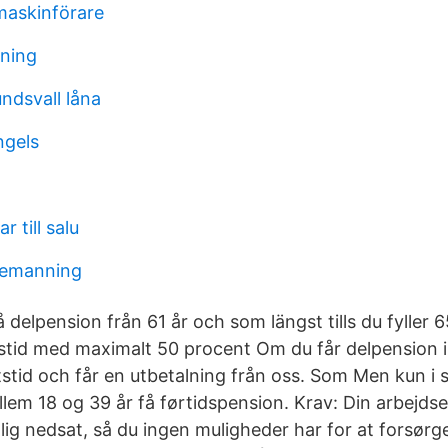
maskinförare
lning
undsvall låna
ngels
 till salu
ibemanning
å delpension från 61 år och som längst tills du fyller 
stid med maximalt 50 procent Om du får delpension i
tstid och får en utbetalning från oss. Som Men kun i s
lem 18 og 39 år få førtidspension. Krav: Din arbejds
ig nedsat, så du ingen muligheder har for at forsørge 