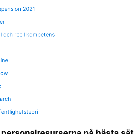
tepension 2021
er
ll och reell kompetens
aine
aow
k
arch
entlighetsteori
personalresurserna på bästa sät