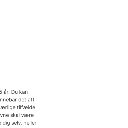
65 år. Du kan
nnebär det att
ærlige tilfælde
evne skal være
dig selv, heller