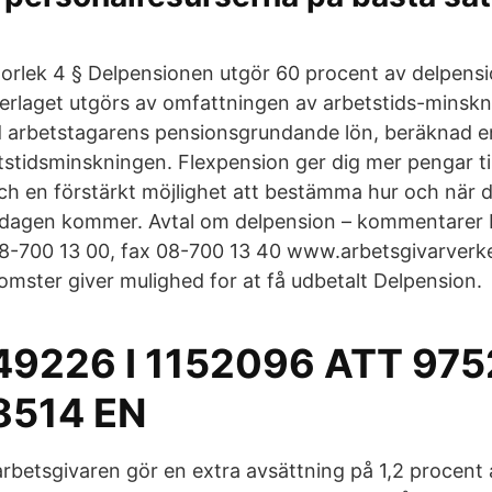
orlek 4 § Delpensionen utgör 60 procent av delpens
rlaget utgörs av omfattningen av arbetstids-minsk
d arbetstagarens pensionsgrundande lön, beräknad en
tstidsminskningen. Flexpension ger dig mer pengar til
ch en förstärkt möjlighet att bestämma hur och när d
 dagen kommer. Avtal om delpension – kommentarer 
8-700 13 00, fax 08-700 13 40 www.arbetsgivarverke
ster giver mulighed for at få udbetalt Delpension.
9226 I 1152096 ATT 975
8514 EN
arbetsgivaren gör en extra avsättning på 1,2 procen