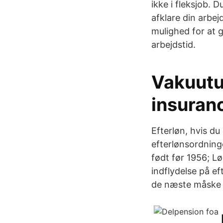
ikke i fleksjob. D
afklare din arbej
mulighed for at 
arbejdstid.
Vakuutu
insuranc
Efterløn, hvis du
efterlønsordninge
født før 1956; L
indflydelse på ef
de næste måske 