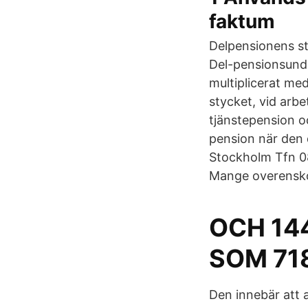
faktum
Delpensionens st
Del-pensionsunde
multiplicerat me
stycket, vid arbe
tjänstepension o
pension när den
Stockholm Tfn 0
Mange overenskom
OCH 144
SOM 71
Den innebär att 