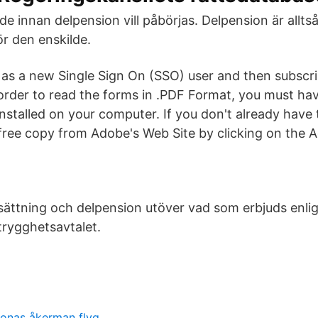
 innan delpension vill påbörjas. Delpension är alltså
ör den enskilde.
er as a new Single Sign On (SSO) user and then subscr
 order to read the forms in .PDF Format, you must ha
stalled on your computer. If you don't already have th
ree copy from Adobe's Web Site by clicking on the 
sättning och delpension utöver vad som erbjuds enlig
trygghetsavtalet.
jonas åkerman flyg