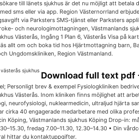
ökare till länets sjukhus är det nu möjligt att betala d
 med sms eller via app. Region Västernorrland erbjude
savgift via Parksters SMS-tjänst eller Parksters appli
roke- och neurologimottagningen, Västmanlands sju
khus Västerås, Ingång 1 Plan 6, Västerås Visa på kar
äs allt om och boka tid hos Hjärtmottagning barn, 
 och Ungdomskliniken, Region Västmanland.
Download full text pdf
l; Personligt brev & exempel Fysiologkliniken bedri
khus Västerås. Inom kliniken finns möjlighet att arb
i, neurofysiologi, nuklearmedicin, ultraljud hjärta sam
tar cirka 40 engagerade medarbetare med olika profes
cin Köping, Västmanlands sjukhus Köping Drop-in: 
2.30–15.30, fredag 7.00–11.30, 12.30–14.30 • Din vårdc
al hittar du kontaktuppgifter.