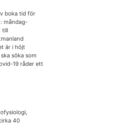
v boka tid för
n: måndag-
till
stmanland
 är i höjt
d ska söka som
covid-19 råder ett
ofysiologi,
cirka 40