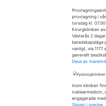
Provtagningsenhe
provtagning i v
torsdag kl. 07.00
Kirurgkliniken a
Västerås 2 dagar 
beredskapsläge p
vanligt, via 1177
generellt besöks
Deus ex mankind
Inom kliniken fin
nuklearmedicin, ul
engagerade meda
Slaveri i sverige