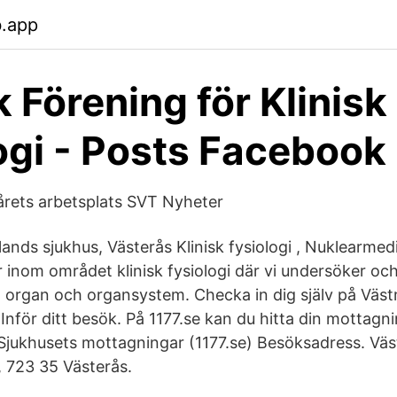
b.app
 Förening för Klinisk
ogi - Posts Facebook
 årets arbetsplats SVT Nyheter
nds sjukhus, Västerås Klinisk fysiologi , Nuklearmedi
r inom området klinisk fysiologi där vi undersöker oc
ka organ och organsystem. Checka in dig själv på Väs
 Inför ditt besök. På 1177.se kan du hitta din mottagn
: Sjukhusets mottagningar (1177.se) Besöksadress. V
, 723 35 Västerås.