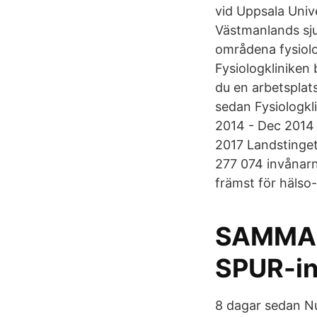
vid Uppsala Univ
Västmanlands sju
områdena fysiolog
Fysiologkliniken
du en arbetsplat
sedan Fysiologkl
2014 - Dec 2014 
2017 Landstinget
277 074 invånarn
främst för hälso-
SAMMAN
SPUR-in
8 dagar sedan Nu 