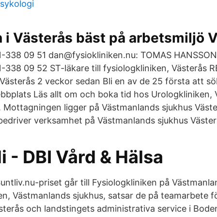
psykologi
 i Västerås bäst på arbetsmiljö 
1-338 09 51 dan@fysiokliniken.nu: TOMAS HANSSON 
-338 09 52 ST-läkare till fysiologkliniken, Västerås
terås 2 veckor sedan Bli en av de 25 första att sö
bbplats Läs allt om och boka tid hos Urologkliniken
. Mottagningen ligger på Västmanlands sjukhus Väste
 bedriver verksamhet på Västmanlands sjukhus Väster
 - DBI Vård & Hälsa
ntliv.nu-priset går till Fysiologkliniken på Västmanl
ken, Västmanlands sjukhus, satsar de på teamarbete f
ästerås och landstingets administrativa service i Bod