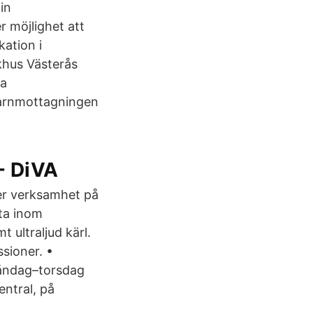
in
r möjlighet att
kation i
khus Västerås
ta
Barnmottagningen
 - DiVA
ver verksamhet på
eta inom
t ultraljud kärl.
sioner. •
måndag–torsdag
entral, på