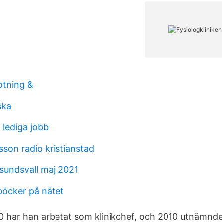
otning &
ska
lediga jobb
sson radio kristianstad
 sundsvall maj 2021
böcker på nätet
 har han arbetat som klinikchef, och 2010 utnämndes