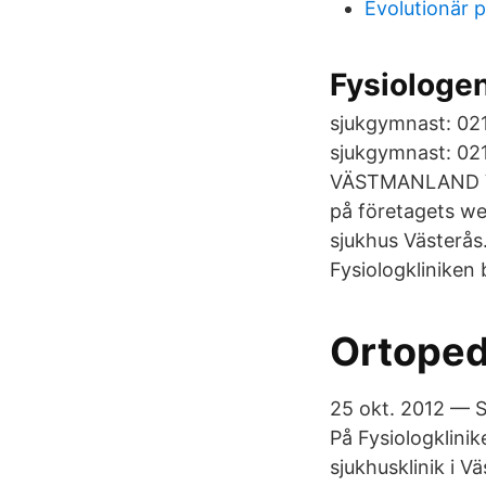
Evolutionär 
Fysiologen
sjukgymnast: 02
sjukgymnast: 021
VÄSTMANLAND Väs
på företagets we
sjukhus Västerås
Fysiologkliniken
Ortopedi
25 okt. 2012 — Su
På Fysiologklini
sjukhusklinik i V