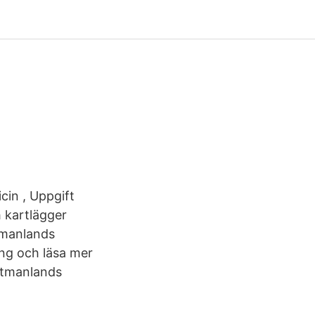
cin , Uppgift
h kartlägger
tmanlands
ing och läsa mer
ästmanlands