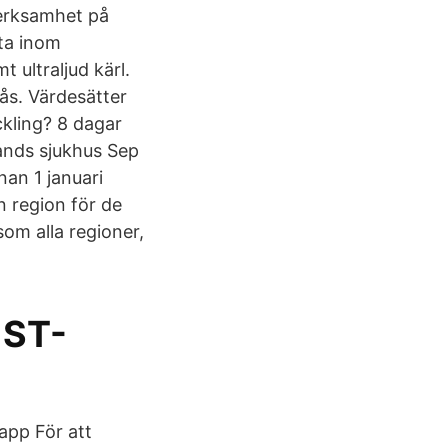
verksamhet på
eta inom
t ultraljud kärl.
ås. Värdesätter
ckling? 8 dagar
ands sjukhus Sep
an 1 januari
 region för de
om alla regioner,
ST-
 app För att