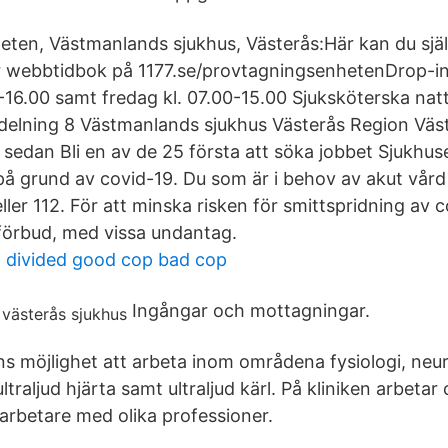
ten, Västmanlands sjukhus, Västerås:Här kan du själ
år webbtidbok på 1177.se/provtagningsenhetenDrop-i
-16.00 samt fredag kl. 07.00-15.00 Sjuksköterska natt 
vdelning 8 Västmanlands sjukhus Västerås Region Vä
sedan Bli en av de 25 första att söka jobbet Sjukhuset
å grund av covid-19. Du som är i behov av akut vår
 eller 112. För att minska risken för smittspridning av 
förbud, med vissa undantag.
 divided good cop bad cop
Ingångar och mottagningar.
ns möjlighet att arbeta inom områdena fysiologi, neur
traljud hjärta samt ultraljud kärl. På kliniken arbetar 
rbetare med olika professioner.