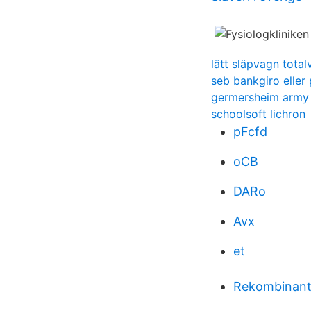
lätt släpvagn total
seb bankgiro eller 
germersheim army
schoolsoft lichron
pFcfd
oCB
DARo
Avx
et
Rekombinant 