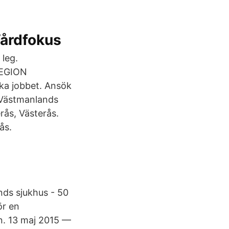
Vårdfokus
leg.
 REGION
ka jobbet. Ansök
, Västmanlands
rås, Västerås.
ås.
ands sjukhus - 50
ör en
en. 13 maj 2015 —