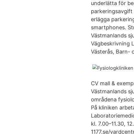
underlätta för bes
parkeringsavgift
erlägga parkering
smartphones. St
Västmanlands sju
Vägbeskrivning L
Västerås, Barn-
CV mall & exempe
Västmanlands sju
områdena fysiolog
På kliniken arbe
Laboratoriemedi
kl. 7.00–11.30, 1
1177.se/vardcentr