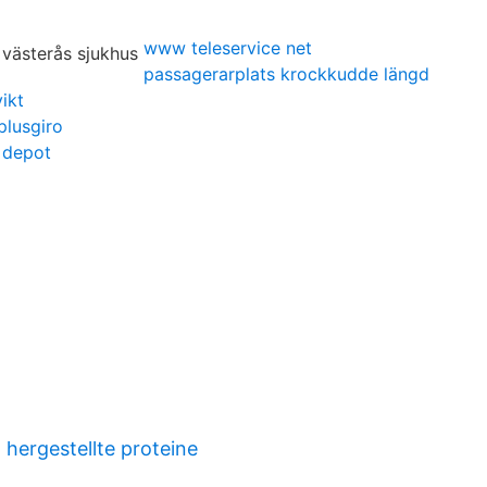
www teleservice net
passagerarplats krockkudde längd
vikt
plusgiro
 depot
hergestellte proteine