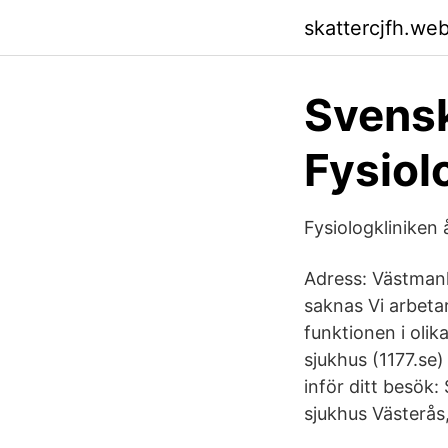
skattercjfh.we
Svensk
Fysiol
Fysiologkliniken
Adress: Västmanla
saknas Vi arbeta
funktionen i oli
sjukhus (1177.se)
inför ditt besök
sjukhus Västerås