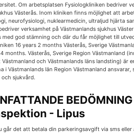
ersitet. Om arbetsplatsen Fysiologkliniken bedriver 
khus Västerås. Inom kliniken finns möjlighet att arb
i, neurofysiologi, nuklearmedicin, ultraljud hjärta sam
 bedriver verksamhet på Västmanlands sjukhus Väster
s med god stämning och där du får möjlighet till utve
iniken 16 years 2 months Västerås, Sverige Västmanl
4 months. Västerås, Sverige Region Västmanland (inn
 Västmanland och Västmanlands läns landsting) är en
a i Västmanlands län Region Västmanland ansvarar, s
 och sjukvård.
FATTANDE BEDÖMNING 
spektion - Lipus
går det att betala din parkeringsavgift via sms eller